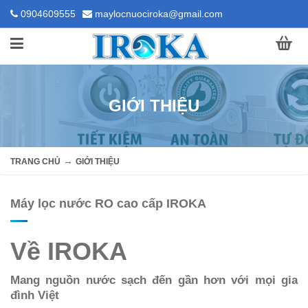
0904609555
maylocnuociroka@gmail.com
GIỚI THIỆU
→
TRANG CHỦ
GIỚI THIỆU
Máy lọc nước RO cao cấp IROKA
Về IROKA
Mang nguồn nước sạch đến gần hơn với mọi gia
đình Việt