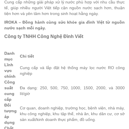
Cung cấp những giải pháp xử lý nước phù hợp với nhu cầu thực
tế, giúp nhiều người Việt tiếp cận nguồn nước sạch hơn, thuận
tiện hơn và yên tâm hơn trong sinh hoạt hằng ngày.
IROKA – Đồng hành cùng sức khỏe gia đình Việt từ nguồn
nước sạch mỗi ngày.
Công ty TNHH Công Nghệ Đình Viết
Danh
Chi tiết
mục
Lĩnh
Cung cấp và lắp đặt hệ thống máy lọc nước RO công
vực
nghiệp
chính
Công
suất
Đa dạng: 250, 500, 750, 1000, 1500, 2000, và 3000
cung
lít/giờ
cấp
Đối
Cơ quan, doanh nghiệp, trường học, bệnh viện, nhà máy,
tượng
khu công nghiệp, khu tập thể, nhà ăn, khu dân cư, cơ sở
áp
sản xuất/kinh doanh thực phẩm, đồ uống.
dụng
Chất