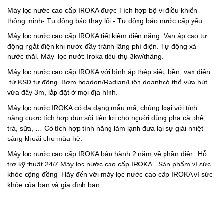
Máy lọc nước cao cấp IROKA được Tích hợp bộ vi điều khiển
thông minh- Tự động báo thay lõi - Tự động báo nước cấp yếu
Máy lọc nước cao cấp IROKA tiết kiệm điện năng: Van áp cao tự
động ngắt điện khi nước đầy tránh lãng phí điện. Tự động xả
nước thải. Máy lọc nước Iroka tiêu thụ 3kw/tháng.
Máy lọc nước cao cấp IROKA với bình áp thép siêu bền, van điện
từ KSD tự động. Bơm headon/Radian/Liên doanhcó thể vừa hút
vừa đẩy 3m, lắp đặt ở mọi địa hình.
Máy lọc nước IROKA có đa dạng mẫu mã, chủng loại với tính
năng được tích hợp đun sôi tiện lợi cho người dùng pha cà phê,
trà, sữa, … Có tích hợp tính năng làm lạnh đưa lại sự giải nhiệt
sảng khoái cho mùa hè.
Máy lọc nước cao cấp IROKA bảo hành 2 năm về phần điện. Hỗ
trợ kỹ thuật 24/7 Máy lọc nước cao cấp IROKA - Sản phẩm vì sức
khỏe cộng đồng Hãy đến với máy lọc nước cao cấp IROKA vì sức
khỏe của bạn và gia đình bạn.