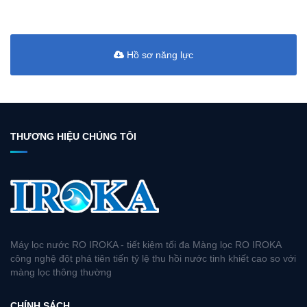
Hồ sơ năng lực
THƯƠNG HIỆU CHÚNG TÔI
Máy lọc nước RO IROKA - tiết kiệm tối đa Màng lọc RO IROKA
công nghệ đột phá tiên tiến tỷ lệ thu hồi nước tinh khiết cao so với
màng lọc thông thường
CHÍNH SÁCH