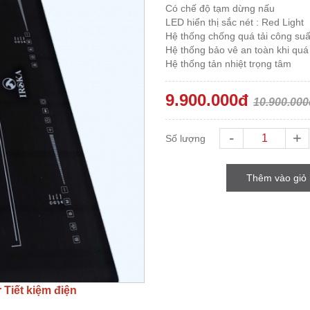
Có chế độ tạm dừng nấu

LED hiển thị sắc nét : Red Light

Hệ thống chống quá tải công suất
Hệ thống bảo vê an toàn khi quá 
Hệ thống tản nhiệt trọng tâm
9.900.000đ
10.900.000
-
+
Số lượng
Thêm vào giỏ
 Tiết kiệm điện