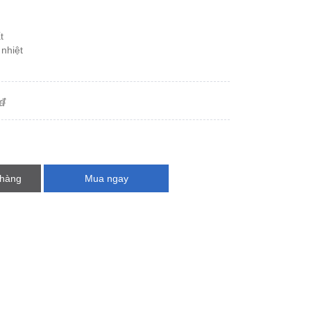


nhiệt

đ
 hàng
Mua ngay