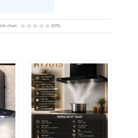
ình chọn:
(0/0)