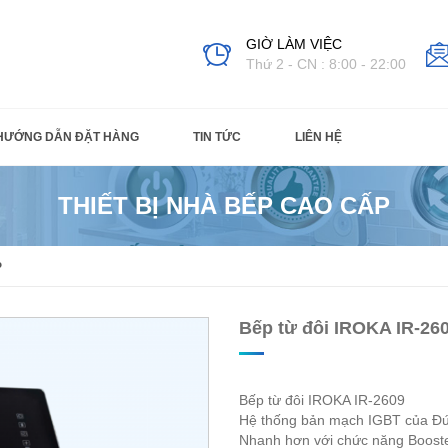
GIỜ LÀM VIỆC
Thứ 2 - CN : 8:00 - 22:00
HƯỚNG DẪN ĐẶT HÀNG
TIN TỨC
LIÊN HỆ
THIẾT BỊ NHÀ BẾP CAO CẤP
P
Bếp từ đôi IROKA IR-260
Bếp từ đôi IROKA IR-2609

Hệ thống bản mạch IGBT của Đứ
Nhanh hơn với chức năng Booste