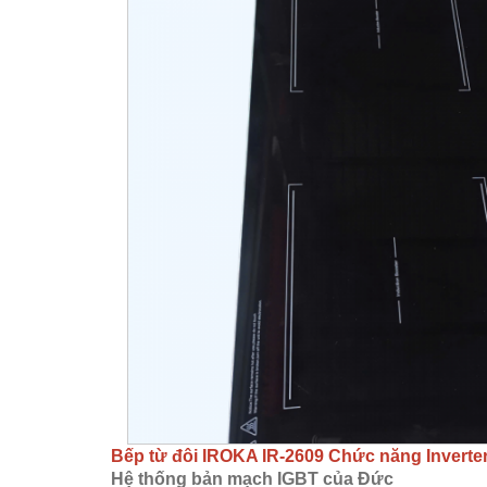
Bếp từ đôi IROKA IR-2609
Chức
năng Inverter
Hệ thống bản mạch IGBT của Đức