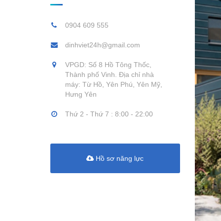
0904 609 555
dinhviet24h@gmail.com
VPGD: Số 8 Hồ Tông Thốc,
Thành phố Vinh. Địa chỉ nhà
máy: Từ Hồ, Yên Phú, Yên Mỹ,
Hưng Yên
Thứ 2 - Thứ 7 : 8:00 - 22:00
Hồ sơ năng lực