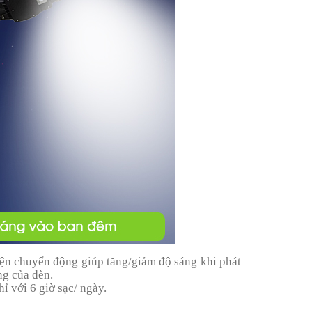
ện chuyển động giúp tăng/giảm độ sáng khi phát
ng của đèn.
ỉ với 6 giờ sạc/ ngày.