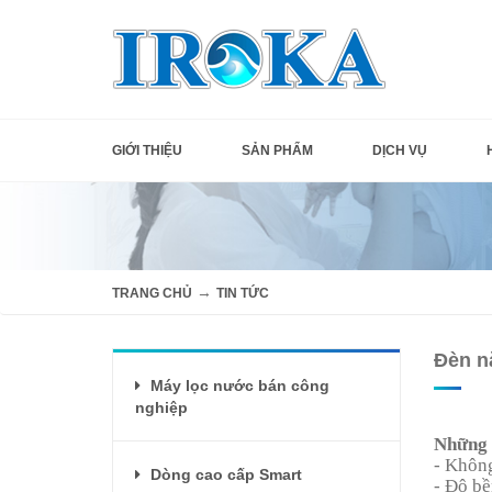
GIỚI THIỆU
SẢN PHẨM
DỊCH VỤ
→
TRANG CHỦ
TIN TỨC
Đèn n
Máy lọc nước bán công
nghiệp
Những 
- Không
Dòng cao cấp Smart
- Độ bề