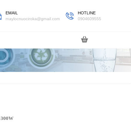
EMAIL
HOTLINE
maylocnuociroka@gmail.com
0904609555
E-300W