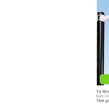
Tự độn
hiện có
Thời gi